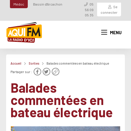
Médoc
Bassin d'Arcachon
05
Se
56 09
connecter
05 35
MENU
Accueil
Sorties
Balades commentées en bateau électrique
Partager sur :
Balades
commentées en
bateau électrique