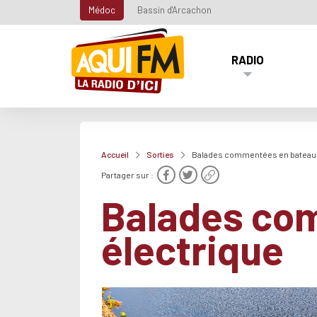
Médoc
Bassin d'Arcachon
RADIO
Accueil
Sorties
Balades commentées en bateau 
Partager sur :
Balades co
électrique