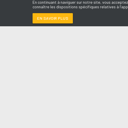
En continuant à naviguer sur notre site, vous acceptez
connaître les dispositions spécifiques relatives à l’app
EN SAVOIR PLUS
Médoc
LES É
JET LAG
-
LUIZA
Le révei
Le Drive 
--:--
/
--:--
Dimanch
Chris & 
La Mété
L'Agend
La Vie e
Entrepr
A l'Ass
Contact