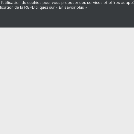
 l'utilisation de cookies pour vous proposer des services et offres adapté
lication de la RGPD cliquez sur « En savoir plus »
MISSIONS
AQUI FM
l du Médoc
L'équipe
d'ici
Mentions légales
e Dédicaces
Politique de confidentialité
Marie-Laure
Nous contacter
Annonceurs
o
Don, Mécénat
a du Médoc
n Médoc
endre en Médoc
aut des Assos