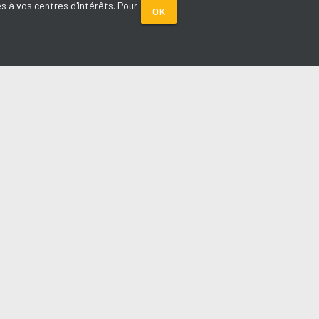
s à vos centres d'intérêts. Pour
OK
PARTENAIRES
Plage FM radio
Noox : l'agence E-commerce
La Porte de Service.com
Voiture sans permis médoc