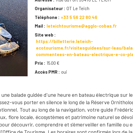
Organisateur
OT Le Teich
Téléphone
+33 5 56 22 80 46
Mail
leteichtourisme@agglo-cobas.fr
Site web
https://billetterie.leteich-
ecotourisme.fr/visitesguidees/sur-leau/bal
commentees-en-bateau-electrique-e-co-pl
Prix
15.00 €
Accès PMR
oui
ne balade guidée d'une heure en bateau électrique sur le
issez-vous porter en silence le long de la Réserve Ornitholo
onnel. Tout au long de la navigation, votre guide Frédéri
aux, flore locale, écosystèmes et patrimoine naturel se dévo
le pour découvrir, comprendre et s'émerveiller en famille ou 
l'Office de Tourisme. Les horaires sont confirmés lors de la