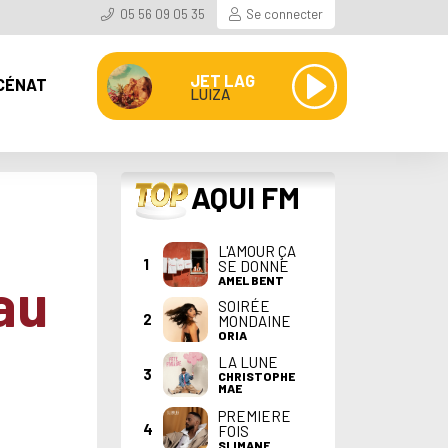
05 56 09 05 35
Se connecter
JET LAG
CÉNAT
LUIZA
TOP
AQUI FM
L'AMOUR ÇA
1
SE DONNE
au
AMEL BENT
SOIRÉE
2
MONDAINE
ORIA
LA LUNE
3
CHRISTOPHE
MAE
PREMIERE
4
FOIS
SLIMANE