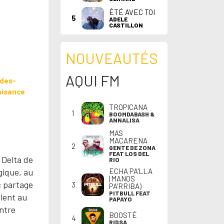
ÉTÉ AVEC TOI
5
ADELE
CASTILLON
NOUVEAUTÉS
AQUI FM
ades-
aisance
TROPICANA
1
BOOMDABASH &
ANNALISA
MAS
MACARENA
2
GENTE DE ZONA
FEAT LOS DEL
 Delta de
RIO
gique, au
ECHA PA'LLA
(MANOS
c partage
3
PA'RRIBA)
PITBULL FEAT
ilent au
PAPAYO
entre
BOOSTÉ
4
RIDSA