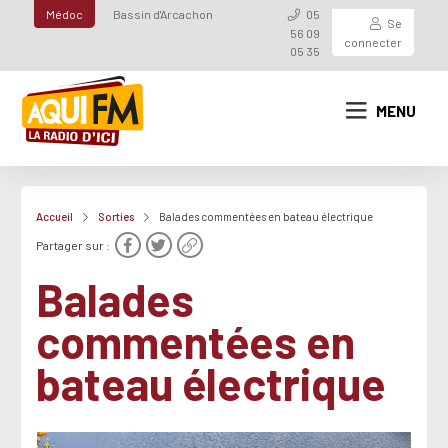
Médoc
Bassin d'Arcachon
05
Se
56 09
connecter
05 35
MENU
Accueil
Sorties
Balades commentées en bateau électrique
Partager sur :
Balades
commentées en
bateau électrique