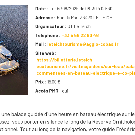
Date
Le 04/08/2026 de 08:30 à 09:30
Adresse
Rue du Port 33470 LE TEICH
Organisateur
OT Le Teich
Téléphone
+33 5 56 22 80 46
Mail
leteichtourisme@agglo-cobas.fr
Site web
https://billetterie.leteich-
ecotourisme.fr/visitesguidees/sur-leau/bal
commentees-en-bateau-electrique-e-co-pl
Prix
15.00 €
Accès PMR
oui
ne balade guidée d'une heure en bateau électrique sur le
issez-vous porter en silence le long de la Réserve Ornitholo
onnel. Tout au long de la navigation, votre guide Frédéri