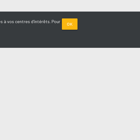
s à vos centres d'intérêts. Pour
OK
PARTENAIRES
Plage FM radio
Noox : l'agence E-commerce
La Porte de Service.com
Voiture sans permis médoc