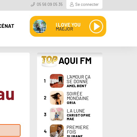
05 56 09 05 35
Se connecter
I LOVE YOU
CÉNAT
MAEJOR
TOP
AQUI FM
L'AMOUR ÇA
1
SE DONNE
au
AMEL BENT
SOIRÉE
2
MONDAINE
ORIA
LA LUNE
3
CHRISTOPHE
MAE
PREMIERE
4
FOIS
SLIMANE