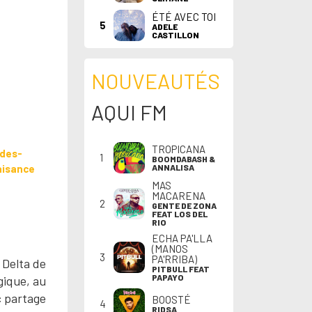
ÉTÉ AVEC TOI
5
ADELE
CASTILLON
NOUVEAUTÉS
AQUI FM
TROPICANA
ades-
1
BOOMDABASH &
aisance
ANNALISA
MAS
MACARENA
2
GENTE DE ZONA
FEAT LOS DEL
RIO
ECHA PA'LLA
(MANOS
3
PA'RRIBA)
 Delta de
PITBULL FEAT
PAPAYO
gique, au
c partage
BOOSTÉ
4
RIDSA