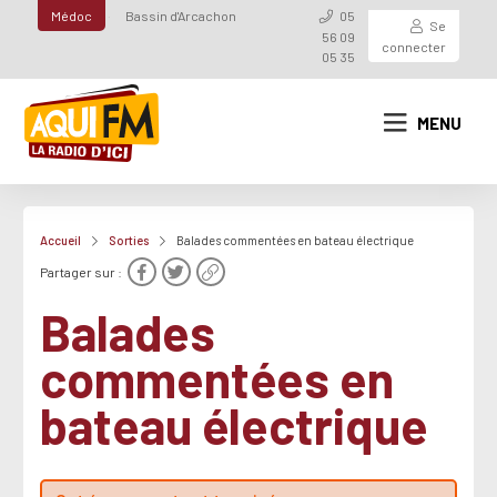
Médoc
Bassin d'Arcachon
05
Se
56 09
connecter
05 35
MENU
Accueil
Sorties
Balades commentées en bateau électrique
Partager sur :
Balades
commentées en
bateau électrique