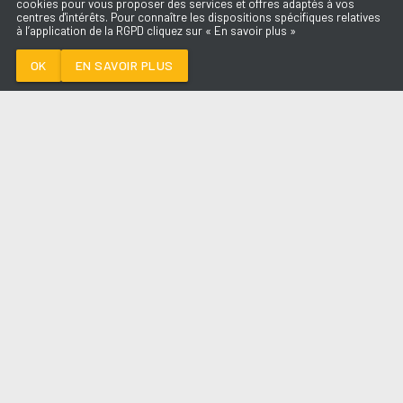
cookies pour vous proposer des services et offres adaptés à vos
centres d'intérêts. Pour connaître les dispositions spécifiques relatives
à l’application de la RGPD cliquez sur « En savoir plus »
SWEET NOTHINGS
OSKAR MED K
OK
EN SAVOIR PLUS
Médoc
SWEET NOTHINGS
-
OSKAR MED K
--:--
/
--:--
LES ÉMISSIONS
AQUI FM
PARTENAIRES
SITE RÉALISÉ PAR