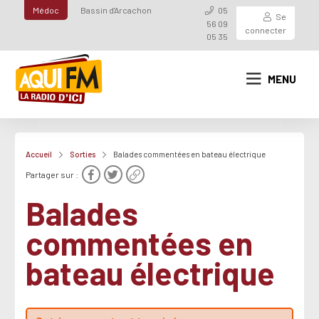
Médoc
Bassin d'Arcachon
05
Se
56 09
connecter
05 35
MENU
Accueil
Sorties
Balades commentées en bateau électrique
Partager sur :
Balades
commentées en
bateau électrique