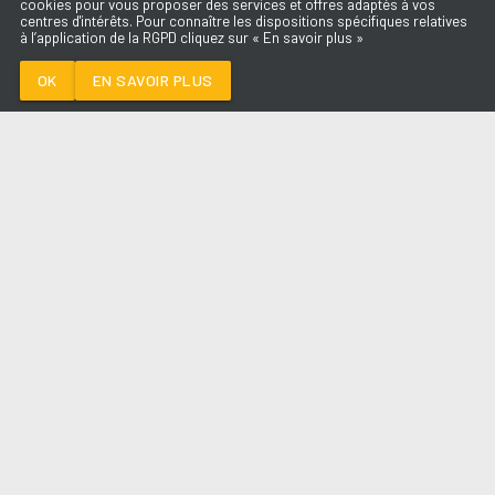
cookies pour vous proposer des services et offres adaptés à vos
centres d'intérêts. Pour connaître les dispositions spécifiques relatives
à l’application de la RGPD cliquez sur « En savoir plus »
BZRP MUSIC
SESSIONS
BIZARRAP &
OK
EN SAVOIR PLUS
SHAKIRA
Médoc
BZRP MUSIC SESSIONS
-
BIZARRAP &
SHAKIRA
--:--
/
--:--
LES ÉMISSIONS
AQUI FM
PARTENAIRES
SITE RÉALISÉ PAR