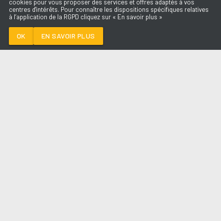
cookies pour vous proposer des services et offres adaptés à vos
centres d'intérêts. Pour connaître les dispositions spécifiques relatives
à l’application de la RGPD cliquez sur « En savoir plus »
THE FATE OF
OPHELIA
TAYLOR SWIFT
OK
EN SAVOIR PLUS
Médoc
THE FATE OF OPHELIA
-
TAYLOR
SWIFT
--:--
/
--:--
LES ÉMISSIONS
AQUI FM
PARTENAIRES
SITE RÉALISÉ PAR