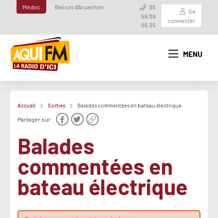
Médoc
Bassin d'Arcachon
05
Se
56 09
connecter
05 35
MENU
Accueil
Sorties
Balades commentées en bateau électrique
Partager sur :
Balades
commentées en
bateau électrique