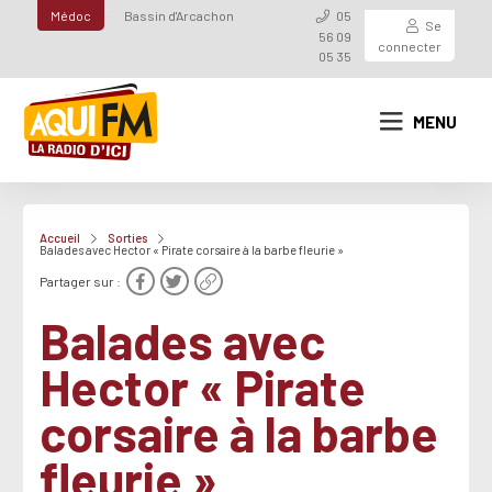
Médoc
Bassin d'Arcachon
05
Se
56 09
connecter
05 35
MENU
Accueil
Sorties
Balades avec Hector « Pirate corsaire à la barbe fleurie »
Partager sur :
Balades avec
Hector « Pirate
corsaire à la barbe
fleurie »