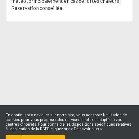
météo (principalement en cas de fortes chaleurs).
Réservation conseillée.
En continuant à naviguer sur notre site, vous acceptez l'utilisation de
cookies pour vous proposer des services et offres adaptés à vos
centres d'intérêts. Pour connaître les dispositions spécifiques relatives
à l’application de la RGPD cliquez sur « En savoir plus »
MAS MACARENA
GENTE DE ZONA