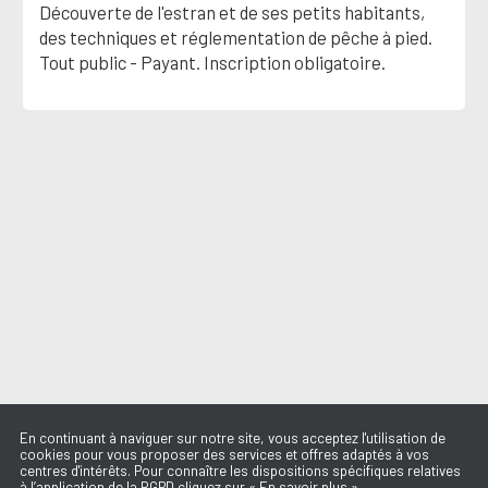
Découverte de l'estran et de ses petits habitants,
des techniques et réglementation de pêche à pied.
Tout public - Payant. Inscription obligatoire.
En continuant à naviguer sur notre site, vous acceptez l'utilisation de
cookies pour vous proposer des services et offres adaptés à vos
centres d'intérêts. Pour connaître les dispositions spécifiques relatives
à l’application de la RGPD cliquez sur « En savoir plus »