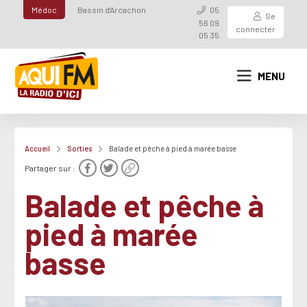
Médoc
Bassin d'Arcachon
05
Se
56 09
connecter
05 35
MENU
Accueil
Sorties
Balade et pêche à pied à marée basse
Partager sur :
Balade et pêche à
pied à marée
basse