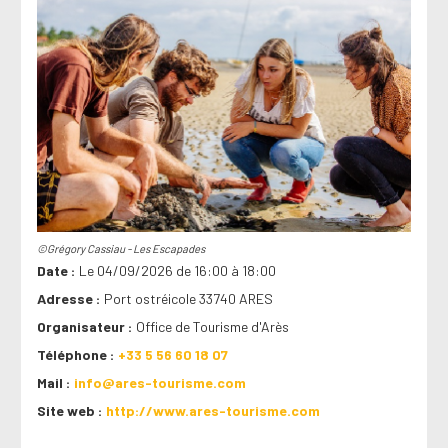
©Grégory Cassiau - Les Escapades
Date
Le 04/09/2026 de 16:00 à 18:00
Adresse
Port ostréicole 33740 ARES
Organisateur
Office de Tourisme d'Arès
Téléphone
+33 5 56 60 18 07
Mail
info@ares-tourisme.com
Site web
http://www.ares-tourisme.com