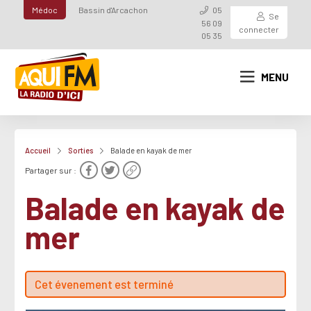
Médoc
Bassin d'Arcachon
05
Se
56 09
connecter
05 35
MENU
Accueil
Sorties
Balade en kayak de mer
Partager sur :
Balade en kayak de
mer
Cet évenement est terminé