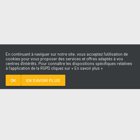
En continuant à naviguer sur notre site, vous acceptez l'utilisation de
cookies pour vous proposer des services et offres adaptés à vos
centres d'intérêts. Pour connaître les dispositions spécifiques relatives
à l’application de la RGPD cliquez sur « En savoir plus »
BZRP MUSIC
SESSIONS
BIZARRAP &
OK
EN SAVOIR PLUS
SHAKIRA
Médoc
BZRP MUSIC SESSIONS
-
BIZARRAP &
SHAKIRA
--:--
/
--:--