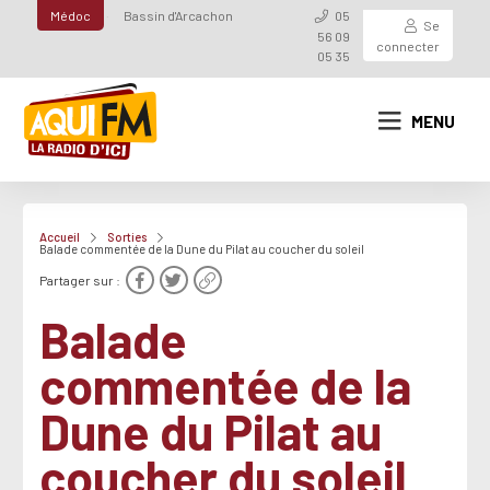
Médoc
Bassin d'Arcachon
05
Se
56 09
connecter
05 35
MENU
Accueil
Sorties
Balade commentée de la Dune du Pilat au coucher du soleil
Partager sur :
Balade
commentée de la
Dune du Pilat au
coucher du soleil