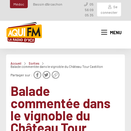
Médoc
Bassin d'Arcachon
05
Se
56 09
connecter
05 35
MENU
Accueil
Sorties
Balade commentée dans le vignoble du Château Tour Castillon
Partager sur :
Balade
commentée dans
le vignoble du
Château Tour