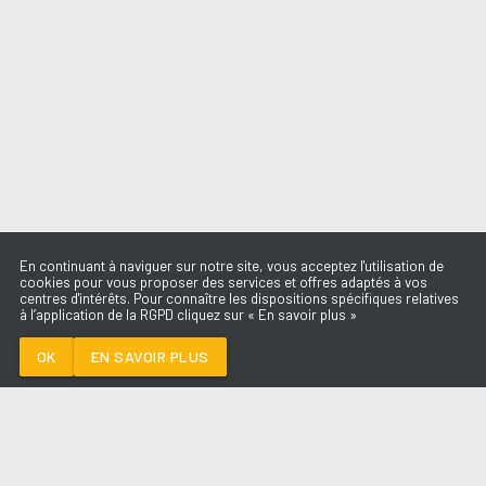
En continuant à naviguer sur notre site, vous acceptez l'utilisation de
cookies pour vous proposer des services et offres adaptés à vos
centres d'intérêts. Pour connaître les dispositions spécifiques relatives
à l’application de la RGPD cliquez sur « En savoir plus »
STAY
RIHANNA
OK
EN SAVOIR PLUS
Médoc
STAY
-
RIHANNA
--:--
/
--:--