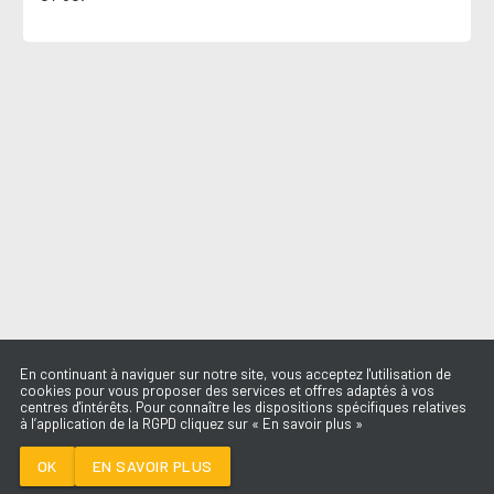
En continuant à naviguer sur notre site, vous acceptez l'utilisation de
cookies pour vous proposer des services et offres adaptés à vos
centres d'intérêts. Pour connaître les dispositions spécifiques relatives
à l’application de la RGPD cliquez sur « En savoir plus »
AVANT TOI
VITAA & SLIMANE
OK
EN SAVOIR PLUS