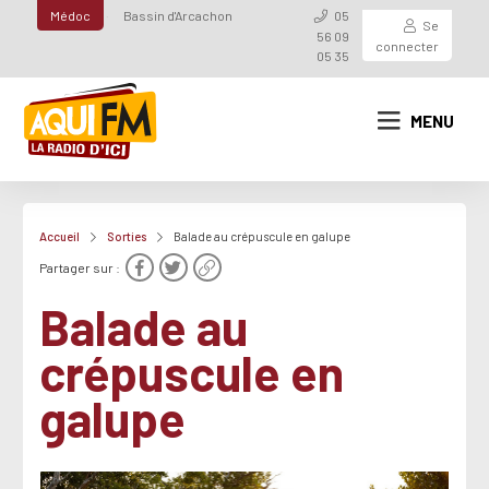
Médoc
Bassin d'Arcachon
05
Se
56 09
connecter
05 35
MENU
Accueil
Sorties
Balade au crépuscule en galupe
Partager sur :
Balade au
crépuscule en
galupe