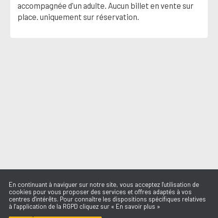
accompagnée d'un adulte. Aucun billet en vente sur
place. uniquement sur réservation.
En continuant à naviguer sur notre site, vous acceptez l'utilisation de
cookies pour vous proposer des services et offres adaptés à vos
centres d'intérêts. Pour connaître les dispositions spécifiques relatives
à l’application de la RGPD cliquez sur « En savoir plus »
DRACULA (JENNIE
REMIX)