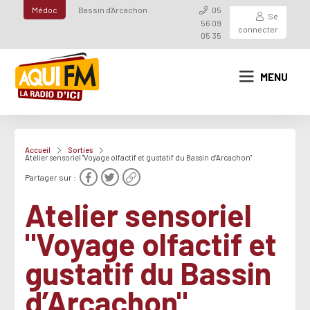
Médoc
Bassin d'Arcachon
05
Se
56 09
connecter
05 35
MENU
Accueil
Sorties
Atelier sensoriel "Voyage olfactif et gustatif du Bassin d’Arcachon"
Partager sur :
Atelier sensoriel
"Voyage olfactif et
gustatif du Bassin
d’Arcachon"