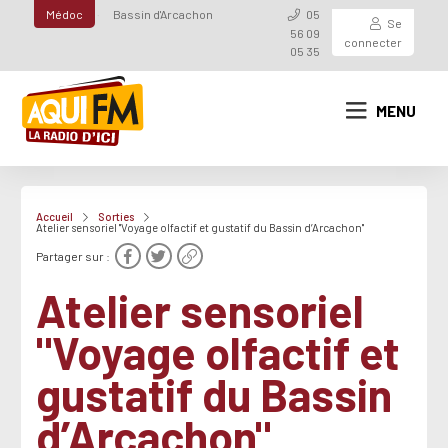
Médoc
Bassin d'Arcachon
05
Se
56 09
connecter
05 35
MENU
Accueil
Sorties
Atelier sensoriel "Voyage olfactif et gustatif du Bassin d’Arcachon"
Partager sur :
Atelier sensoriel
"Voyage olfactif et
gustatif du Bassin
d’Arcachon"