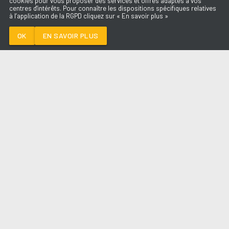
cookies pour vous proposer des services et offres adaptés à vos
centres d'intérêts. Pour connaître les dispositions spécifiques relatives
à l’application de la RGPD cliquez sur « En savoir plus »
HABIBI
KENDJI GIRAC
OK
EN SAVOIR PLUS
Médoc
HABIBI
-
KENDJI GIRAC
--:--
/
--:--
LES ÉMISSIONS
AQUI FM
PARTENAIRES
SITE RÉALISÉ PAR