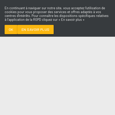
En continuant à naviguer sur notre site, vous acceptez l'utilisation de
cookies pour vous proposer des services et offres adaptés à vos
centres d'intérêts. Pour connaître les dispositions spécifiques relatives
à l’application de la RGPD cliquez sur « En savoir plus »
PARADISE
NOA MOON
OK
EN SAVOIR PLUS
Médoc
PARADISE
-
NOA MOON
--:--
/
--:--
LES ÉMISSIONS
AQUI FM
PARTENAIRES