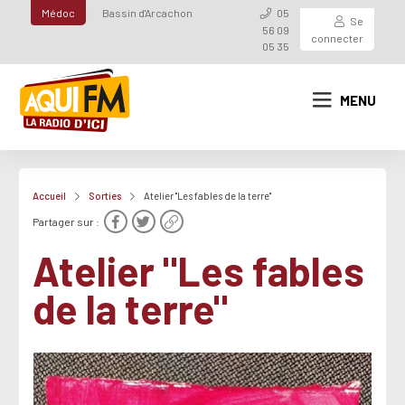
Médoc
Bassin d'Arcachon
05
Se
56 09
connecter
05 35
MENU
Accueil
Sorties
Atelier "Les fables de la terre"
Partager sur :
Atelier "Les fables
de la terre"