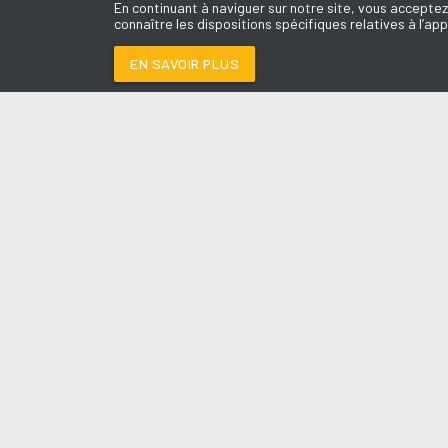
En continuant à naviguer sur notre site, vous acceptez
connaître les dispositions spécifiques relatives à l’app
EN SAVOIR PLUS
Médoc
LES É
HALO
-
BEYONCE
Le révei
Le Drive 
--:--
/
--:--
Dimanch
Chris & 
La Mété
L'Agend
La Vie e
Entrepr
A l'Ass
Contact