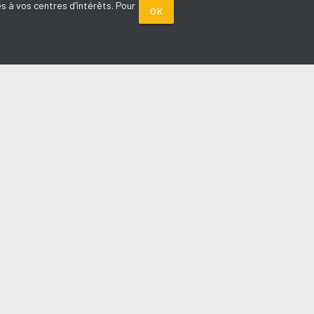
s à vos centres d'intérêts. Pour
OK
PARTENAIRES
Plage FM radio
Noox : l'agence E-commerce
La Porte de Service.com
Voiture sans permis médoc