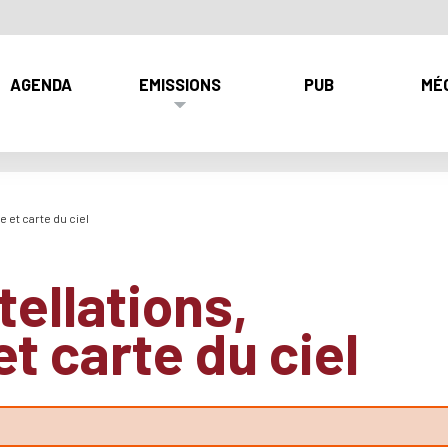
AGENDA
EMISSIONS
PUB
MÉ
e et carte du ciel
tellations,
t carte du ciel