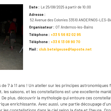
Date
Le 25/08/2025 à partir de 10:00
Adresse
52 Avenue des Colonies 33510 ANDERNOS-LES-B
Organisateur
OT Andernos-les-Bains
Téléphone
+33 5 56 82 02 95
Téléphone
+33 6 13 08 90 70
Mail
club.betelgeuse@laposte.net
 de 7 à 11 ans ! Un atelier sur les principes astronomiques 
t, les saisons, et les constellations est une excellente mani
De plus, découvrir la mythologie qui entoure ces constella
orique enrichissante. Avec aussi, une partie découpage d'un
 les constellations dans le ciel selon la date et l'heure. Or