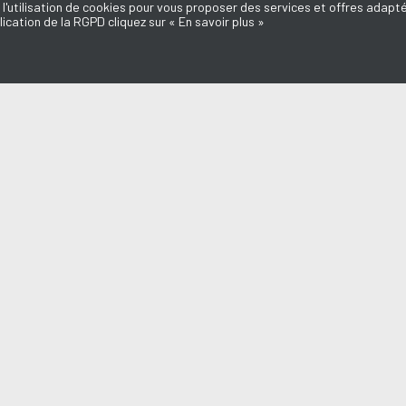
 l'utilisation de cookies pour vous proposer des services et offres adapté
lication de la RGPD cliquez sur « En savoir plus »
MISSIONS
AQUI FM
l du Médoc
L'équipe
d'ici
Mentions légales
e Dédicaces
Politique de confidentialité
Marie-Laure
Nous contacter
Annonceurs
o
Don, Mécénat
a du Médoc
n Médoc
endre en Médoc
aut des Assos