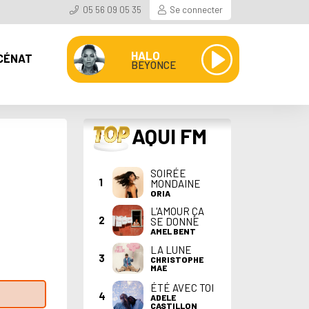
05 56 09 05 35
Se connecter
HALO
CÉNAT
BEYONCE
TOP
AQUI FM
SOIRÉE
1
MONDAINE
ORIA
L'AMOUR ÇA
2
SE DONNE
AMEL BENT
LA LUNE
3
CHRISTOPHE
MAE
ÉTÉ AVEC TOI
4
ADELE
CASTILLON