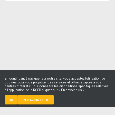
En continuant à naviguer sur notre site, vous acceptez l'utilisation de
cookies pour vous proposer des services et offres adaptés à vos
centres d'intérêts. Pour connaître les dispositions spécifiques relatives
à l’application de la RGPD cliquez sur « En savoir plus »
THE FIRST TIME
DAMIANO DAVID
OK
EN SAVOIR PLUS
Médoc