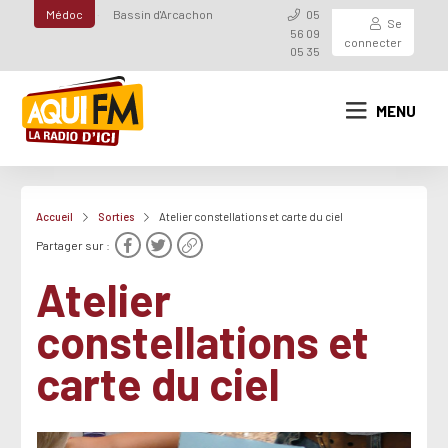
Médoc
Bassin d'Arcachon
05
Se
56 09
connecter
05 35
MENU
Accueil
Sorties
Atelier constellations et carte du ciel
Partager sur :
Atelier
constellations et
carte du ciel