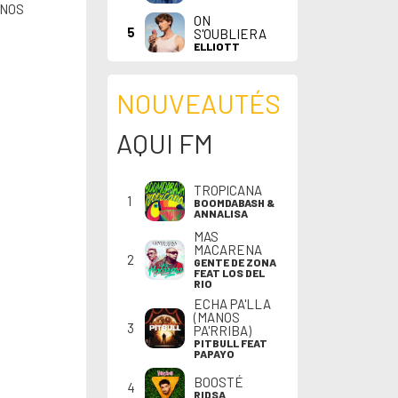
ANOS
ON
5
S'OUBLIERA
ELLIOTT
NOUVEAUTÉS
AQUI FM
TROPICANA
1
BOOMDABASH &
ANNALISA
MAS
MACARENA
2
GENTE DE ZONA
FEAT LOS DEL
RIO
ECHA PA'LLA
(MANOS
3
PA'RRIBA)
PITBULL FEAT
PAPAYO
BOOSTÉ
4
RIDSA