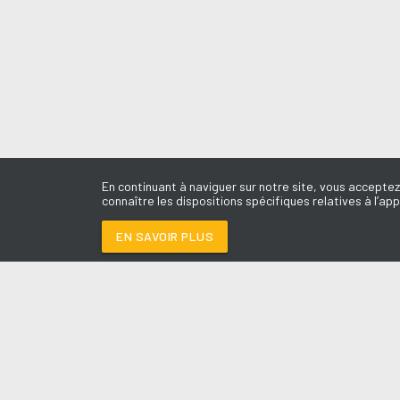
En continuant à naviguer sur notre site, vous acceptez
connaître les dispositions spécifiques relatives à l’app
EN SAVOIR PLUS
Médoc
LES É
DJ
-
DIAM'S
Le révei
Le Drive 
--:--
/
--:--
Dimanch
Chris & 