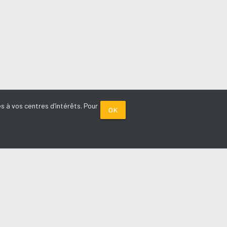
s à vos centres d'intérêts. Pour
OK
PARTENAIRES
Plage FM radio
Noox : l'agence E-commerce
La Porte de Service.com
Voiture sans permis médoc