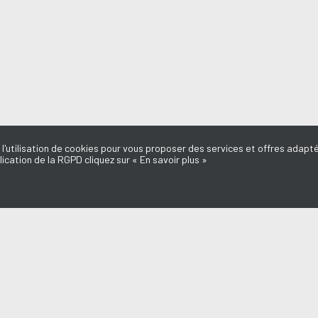
 l'utilisation de cookies pour vous proposer des services et offres adapté
lication de la RGPD cliquez sur « En savoir plus »
MISSIONS
AQUI FM
l du Médoc
L'équipe
d'ici
Mentions légales
e Dédicaces
Politique de confidentialité
Marie-Laure
Nous contacter
Annonceurs