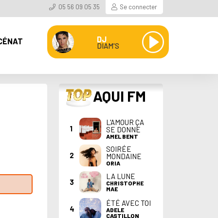
05 56 09 05 35
Se connecter
DJ
CÉNAT
DIAM'S
TOP
AQUI FM
L'AMOUR ÇA
1
SE DONNE
AMEL BENT
SOIRÉE
2
MONDAINE
ORIA
LA LUNE
3
CHRISTOPHE
MAE
ÉTÉ AVEC TOI
4
ADELE
CASTILLON