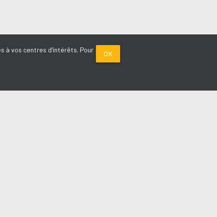
s à vos centres d'intérêts. Pour
OK
PARTENAIRES
Plage FM radio
Noox : l'agence E-commerce
La Porte de Service.com
Voiture sans permis médoc