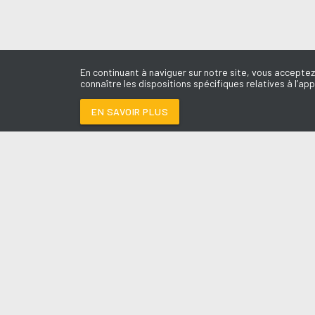
En continuant à naviguer sur notre site, vous acceptez
connaître les dispositions spécifiques relatives à l’app
EN SAVOIR PLUS
Médoc
LES É
GAMINS DES SABLE
Le révei
Le Drive 
--:--
/
--:--
Dimanch
Chris & 
La Mété
L'Agend
La Vie e
Entrepr
A l'Ass