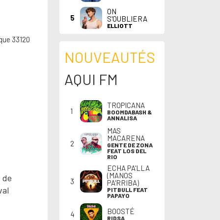
ON
5
S'OUBLIERA
ELLIOTT
que 33120
NOUVEAUTÉS
AQUI FM
TROPICANA
1
BOOMDABASH &
ANNALISA
MAS
MACARENA
2
GENTE DE ZONA
FEAT LOS DEL
RIO
ECHA PA'LLA
(MANOS
, de
3
PA'RRIBA)
val
PITBULL FEAT
PAPAYO
BOOSTÉ
4
RIDSA