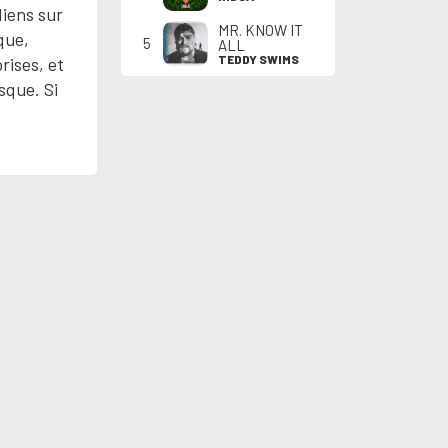
diens sur
MR. KNOW IT
que,
5
ALL
TEDDY SWIMS
rises, et
sque. Si