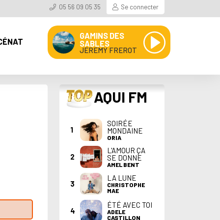
05 56 09 05 35
Se connecter
GAMINS DES
CÉNAT
SABLES
JEREMY FREROT
TOP
AQUI FM
SOIRÉE
1
MONDAINE
ORIA
L'AMOUR ÇA
2
SE DONNE
AMEL BENT
LA LUNE
3
CHRISTOPHE
MAE
ÉTÉ AVEC TOI
4
ADELE
CASTILLON