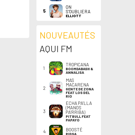
ON
5
S'OUBLIERA
ELLIOTT
NOUVEAUTÉS
AQUI FM
TROPICANA
1
BOOMDABASH &
ANNALISA
MAS
MACARENA
2
GENTE DE ZONA
FEAT LOS DEL
RIO
ECHA PA'LLA
(MANOS
3
PA'RRIBA)
PITBULL FEAT
PAPAYO
BOOSTÉ
4
RIDSA