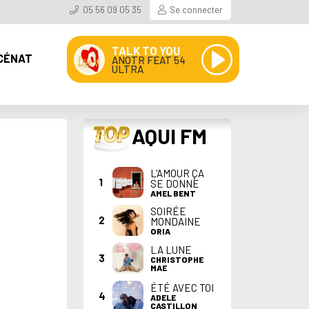
05 56 09 05 35
Se connecter
TALK TO YOU
CÉNAT
ANOTR FEAT 54
ULTRA
TOP
AQUI FM
L'AMOUR ÇA
1
SE DONNE
AMEL BENT
SOIRÉE
2
MONDAINE
ORIA
LA LUNE
3
CHRISTOPHE
MAE
ÉTÉ AVEC TOI
4
ADELE
CASTILLON