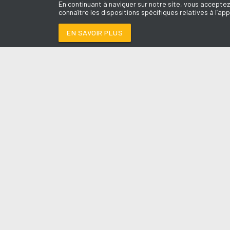
En continuant à naviguer sur notre site, vous acceptez
connaître les dispositions spécifiques relatives à l’app
EN SAVOIR PLUS
Médoc
LES É
TALK TO YOU
-
ANOT
Le révei
Le Drive 
--:--
/
--:--
Dimanch
Chris & 
La Mété
L'Agend
La Vie e
Entrepr
A l'Ass
Contact