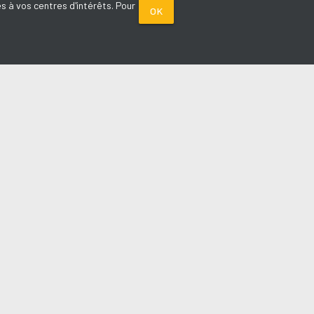
s à vos centres d'intérêts. Pour
OK
PARTENAIRES
Plage FM radio
Noox : l'agence E-commerce
La Porte de Service.com
Voiture sans permis médoc