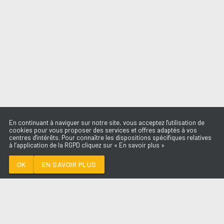
En continuant à naviguer sur notre site, vous acceptez l'utilisation de
cookies pour vous proposer des services et offres adaptés à vos
centres d'intérêts. Pour connaître les dispositions spécifiques relatives
à l’application de la RGPD cliquez sur « En savoir plus »
DRIVERS LICENSE
OLIVIA RODRIGO
OK
EN SAVOIR PLUS
Médoc
DRIVERS LICENSE
-
OLIVIA RODRIGO
--:--
/
--:--