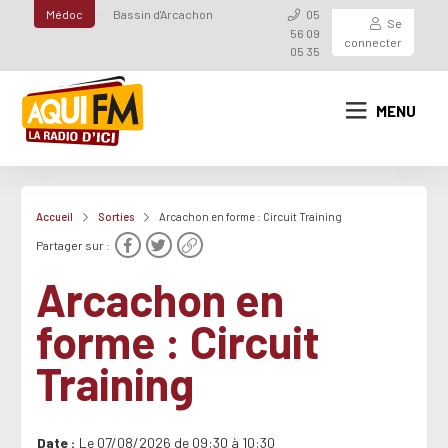
Médoc
Bassin d'Arcachon
05
Se
56 09
connecter
05 35
MENU
Accueil
Sorties
Arcachon en forme : Circuit Training
Partager sur :
Arcachon en
forme : Circuit
Training
Date
Le 07/08/2026 de 09:30 à 10:30