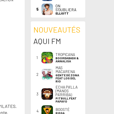
ON
5
S'OUBLIERA
ELLIOTT
NOUVEAUTÉS
AQUI FM
TROPICANA
1
BOOMDABASH &
ANNALISA
MAS
MACARENA
2
GENTE DE ZONA
FEAT LOS DEL
RIO
ECHA PA'LLA
(MANOS
3
PA'RRIBA)
PITBULL FEAT
PAPAYO
PILATES.
BOOSTÉ
4
ente.
RIDSA