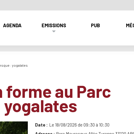
AGENDA
EMISSIONS
PUB
MÉ
esque : yogalates
 forme au Parc
 yogalates
Date
Le 18/08/2026 de 09:30 à 10:30
Adresse
Parc Mauresque Allée Turenne 33120 