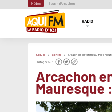
Médoc
Bassin d'Arcachon
RADIO
Accueil
Sorties
Arcachon en forme au Parc Maur
Partager sur :
Arcachon en
Mauresque :