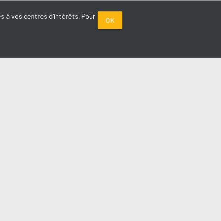
s à vos centres d'intérêts. Pour
OK
PARTENAIRES
Plage FM radio
Noox : l'agence E-commerce
La Porte de Service.com
Voiture sans permis médoc