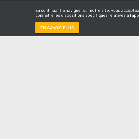
En continuant à naviguer sur notre site, vous acceptez
connaître les dispositions spécifiques relatives à l’app
EN SAVOIR PLUS
Médoc
LES É
SOIRÉE MONDAINE
-
Le révei
Le Drive 
--:--
/
--:--
Dimanch
Chris & 
La Mété
L'Agend
La Vie e
Entrepr
A l'Ass
Contact