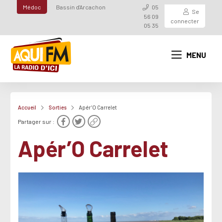
Médoc
Bassin d'Arcachon
05
Se
56 09
connecter
05 35
MENU
Accueil
Sorties
Apér’O Carrelet
Partager sur :
Apér’O Carrelet