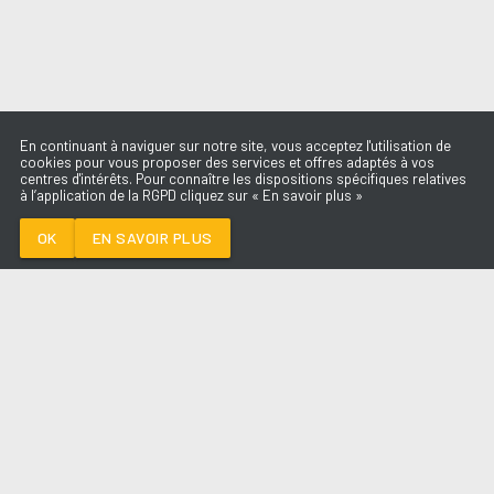
En continuant à naviguer sur notre site, vous acceptez l'utilisation de
cookies pour vous proposer des services et offres adaptés à vos
centres d'intérêts. Pour connaître les dispositions spécifiques relatives
à l’application de la RGPD cliquez sur « En savoir plus »
SOLTERA
SHAKIRA
OK
EN SAVOIR PLUS
Médoc
SOLTERA
-
SHAKIRA
--:--
/
--:--
LES ÉMISSIONS