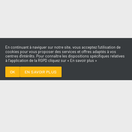
En continuant à naviguer sur notre site, vous acceptez l'utilisation de
cookies pour vous proposer des services et offres adaptés à vos
centres d'intérêts. Pour connaître les dispositions spécifiques relatives
à l’application de la RGPD cliquez sur « En savoir plus »
LA CHANSON
D'AMOUR
MENTISSA
OK
EN SAVOIR PLUS
Médoc
LA CHANSON D'AMOUR
-
MENTISSA
--:--
/
--:--