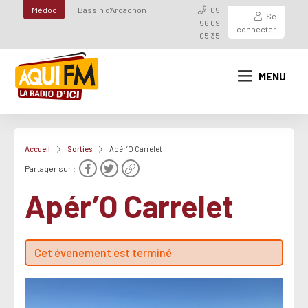
Médoc
Bassin d'Arcachon
05
Se
56 09
connecter
05 35
MENU
Accueil
Sorties
Apér’O Carrelet
Partager sur :
Apér’O Carrelet
Cet évenement est terminé