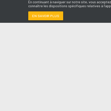
En continuant à naviguer sur notre site, vous acceptez
connaître les dispositions spécifiques relatives à l’app
EN SAVOIR PLUS
Médoc
LES É
ONE TRACK MIND
-
N
Le révei
Le Drive 
--:--
/
--:--
Dimanch
Chris & 
La Mété
L'Agend
La Vie e
Entrepr
A l'Ass
Contact