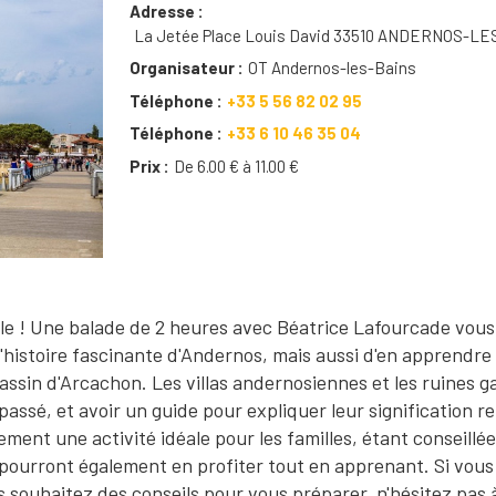
Adresse
La Jetée Place Louis David 33510 ANDERNOS-LE
Organisateur
OT Andernos-les-Bains
Téléphone
+33 5 56 82 02 95
Téléphone
+33 6 10 46 35 04
Prix
De 6.00 € à 11.00 €
le ! Une balade de 2 heures avec Béatrice Lafourcade vous
histoire fascinante d'Andernos, mais aussi d'en apprendre
ssin d'Arcachon. Les villas andernosiennes et les ruines ga
ssé, et avoir un guide pour expliquer leur signification re
ement une activité idéale pour les familles, étant conseillée
s pourront également en profiter tout en apprenant. Si vous
s souhaitez des conseils pour vous préparer, n'hésitez pas 