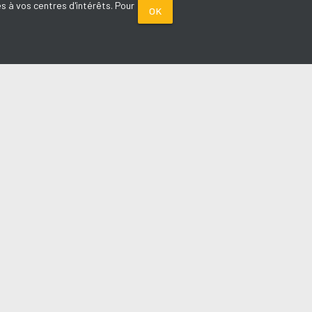
s à vos centres d'intérêts. Pour
OK
PARTENAIRES
Plage FM radio
Noox : l'agence E-commerce
La Porte de Service.com
Voiture sans permis médoc