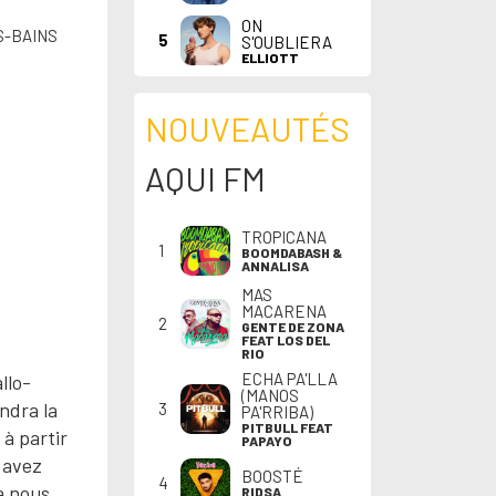
ON
S-BAINS
5
S'OUBLIERA
ELLIOTT
NOUVEAUTÉS
AQUI FM
TROPICANA
1
BOOMDABASH &
ANNALISA
MAS
MACARENA
2
GENTE DE ZONA
FEAT LOS DEL
RIO
ECHA PA'LLA
llo-
(MANOS
ndra la
3
PA'RRIBA)
PITBULL FEAT
 à partir
PAPAYO
 avez
BOOSTÉ
4
à nous
RIDSA