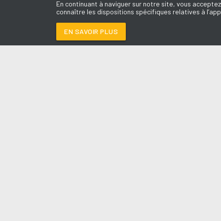
En continuant à naviguer sur notre site, vous acceptez
connaître les dispositions spécifiques relatives à l’app
EN SAVOIR PLUS
Médoc
LES É
LA REINA
-
LOLA IND
Le révei
Le Drive 
--:--
/
--:--
Dimanch
Chris & 
La Mété
L'Agend
La Vie e
Entrepr
A l'Ass
Contact