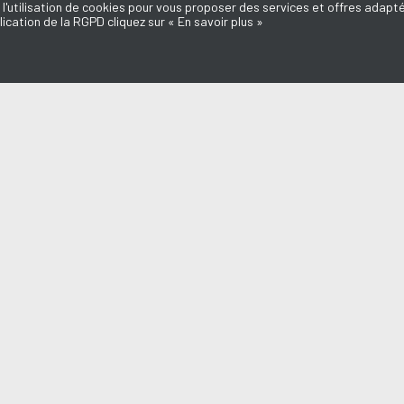
 l'utilisation de cookies pour vous proposer des services et offres adapté
lication de la RGPD cliquez sur « En savoir plus »
MISSIONS
AQUI FM
IGO
l du Médoc
L'équipe
d'ici
Mentions légales
e Dédicaces
Politique de confidentialité
Marie-Laure
Nous contacter
Annonceurs
o
Don, Mécénat
a du Médoc
n Médoc
endre en Médoc
aut des Assos