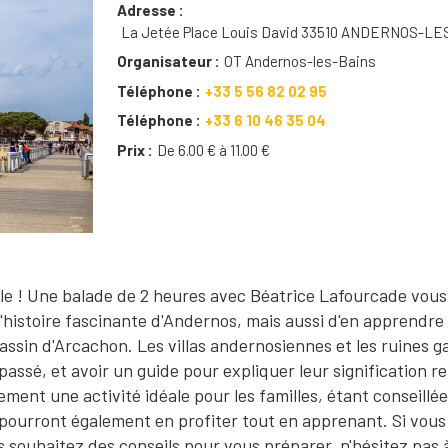
Adresse
La Jetée Place Louis David 33510 ANDERNOS-LE
Organisateur
OT Andernos-les-Bains
Téléphone
+33 5 56 82 02 95
Téléphone
+33 6 10 46 35 04
Prix
De 6.00 € à 11.00 €
le ! Une balade de 2 heures avec Béatrice Lafourcade vous
histoire fascinante d'Andernos, mais aussi d'en apprendre
ssin d'Arcachon. Les villas andernosiennes et les ruines ga
ssé, et avoir un guide pour expliquer leur signification re
ement une activité idéale pour les familles, étant conseillée
s pourront également en profiter tout en apprenant. Si vous
s souhaitez des conseils pour vous préparer, n'hésitez pas 