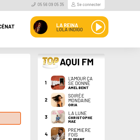
05 56 09 05 35
Se connecter
LA REINA
CÉNAT
LOLA INDIGO
TOP
AQUI FM
L'AMOUR ÇA
1
SE DONNE
AMEL BENT
SOIRÉE
2
MONDAINE
ORIA
LA LUNE
3
CHRISTOPHE
MAE
PREMIERE
4
FOIS
SLIMANE