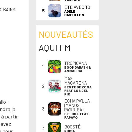
ÉTÉ AVEC TOI
S-BAINS
5
ADELE
CASTILLON
NOUVEAUTÉS
AQUI FM
TROPICANA
1
BOOMDABASH &
ANNALISA
MAS
MACARENA
2
GENTE DE ZONA
FEAT LOS DEL
RIO
ECHA PA'LLA
llo-
(MANOS
ndra la
3
PA'RRIBA)
PITBULL FEAT
 à partir
PAPAYO
 avez
BOOSTÉ
4
à nous
RIDSA