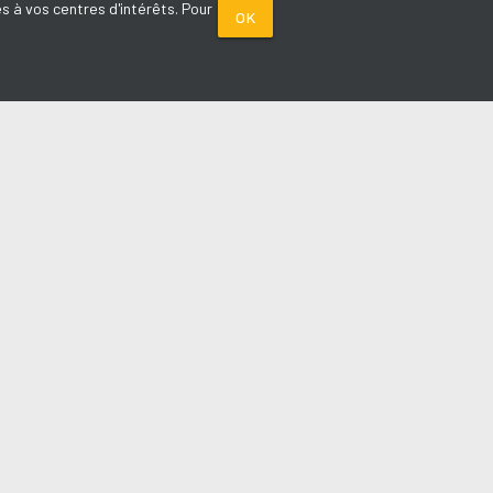
s à vos centres d'intérêts. Pour
OK
PARTENAIRES
Plage FM radio
Noox : l'agence E-commerce
La Porte de Service.com
Voiture sans permis médoc