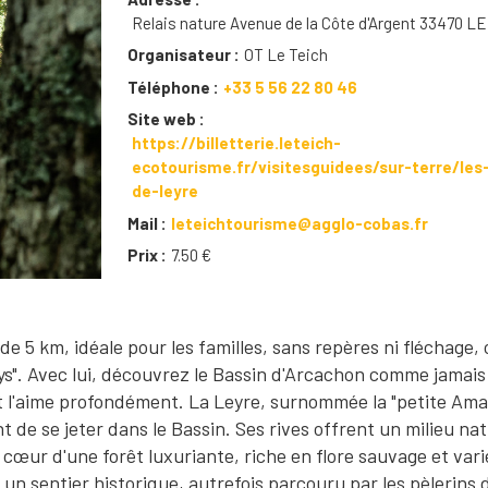
Relais nature Avenue de la Côte d'Argent 33470 L
Organisateur
OT Le Teich
Téléphone
+33 5 56 22 80 46
Site web
https://billetterie.leteich-
ecotourisme.fr/visitesguidees/sur-terre/les-
de-leyre
Mail
leteichtourisme@agglo-cobas.fr
Prix
7.50 €
de 5 km, idéale pour les familles, sans repères ni fléchage,
s". Avec lui, découvrez le Bassin d'Arcachon comme jamais
et l'aime profondément. La Leyre, surnommée la "petite Am
t de se jeter dans le Bassin. Ses rives offrent un milieu nat
œur d'une forêt luxuriante, riche en flore sauvage et varié
 sentier historique, autrefois parcouru par les pèlerins 