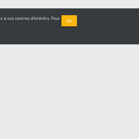
s à vos centres d'intérêts. Pour
OK
PARTENAIRES
Plage FM radio
Noox : l'agence E-commerce
La Porte de Service.com
Voiture sans permis médoc