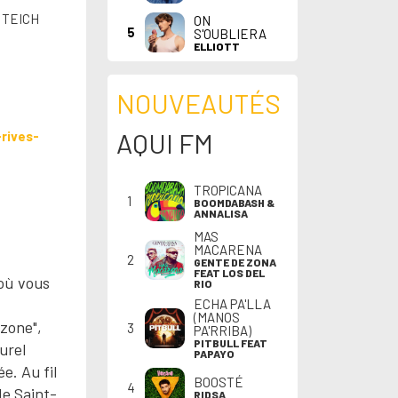
E TEICH
ON
5
S'OUBLIERA
ELLIOTT
NOUVEAUTÉS
AQUI FM
rives-
TROPICANA
1
BOOMDABASH &
ANNALISA
MAS
MACARENA
2
GENTE DE ZONA
FEAT LOS DEL
 où vous
RIO
ECHA PA'LLA
(MANOS
azone",
3
PA'RRIBA)
PITBULL FEAT
urel
PAPAYO
e. Au fil
BOOSTÉ
4
de Saint-
RIDSA