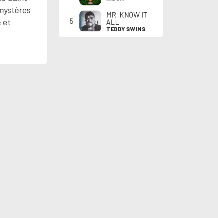
 mystères
MR. KNOW IT
 et
5
ALL
TEDDY SWIMS