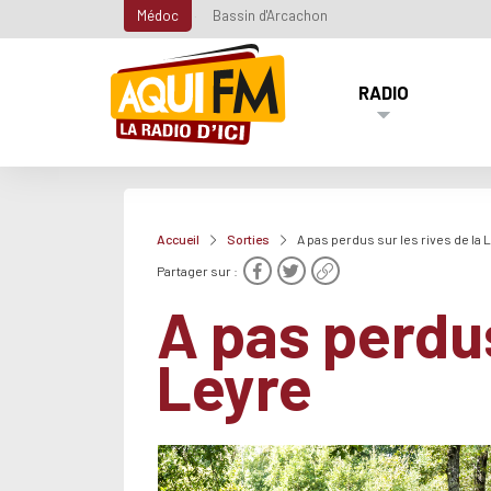
Médoc
Bassin d'Arcachon
RADIO
Accueil
Sorties
A pas perdus sur les rives de la 
Partager sur :
A pas perdus
Leyre