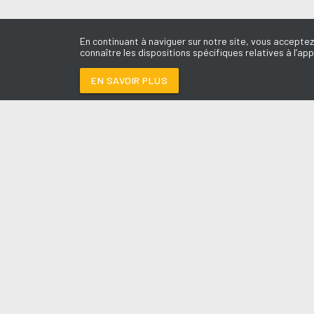
En continuant à naviguer sur notre site, vous acceptez
connaître les dispositions spécifiques relatives à l’app
EN SAVOIR PLUS
Médoc
LES É
WHAT LOVERS DO
-
Le révei
Le Drive 
--:--
/
--:--
Dimanch
Chris & 
La Mété
L'Agend
La Vie e
Entrepr
A l'Ass
Contact