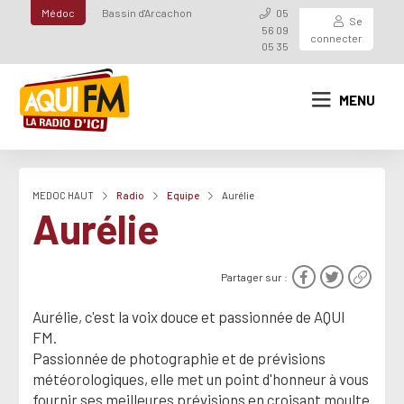
Médoc
Bassin d'Arcachon
05
Se
56 09
connecter
05 35
MENU
MEDOC HAUT
Radio
Equipe
Aurélie
Aurélie
Partager sur :
Aurélie, c'est la voix douce et passionnée de AQUI
FM.
Passionnée de photographie et de prévisions
météorologiques, elle met un point d'honneur à vous
fournir ses meilleures prévisions en croisant moulte