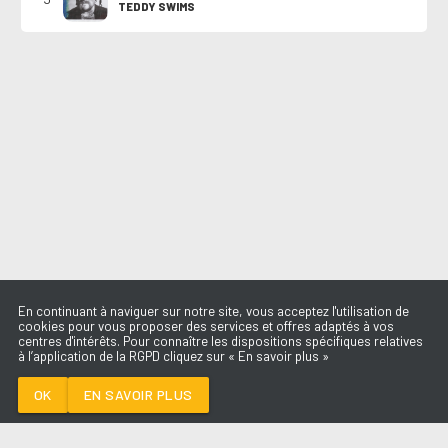
TEDDY SWIMS
En continuant à naviguer sur notre site, vous acceptez l'utilisation de
cookies pour vous proposer des services et offres adaptés à vos
centres d'intérêts. Pour connaître les dispositions spécifiques relatives
à l’application de la RGPD cliquez sur « En savoir plus »
UNE FEMME AVEC
UNE FEMME
SAYA
OK
EN SAVOIR PLUS
Médoc