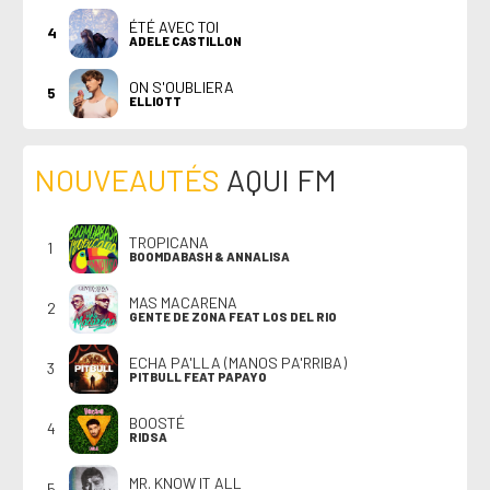
ÉTÉ AVEC TOI
4
ADELE CASTILLON
ON S'OUBLIERA
5
ELLIOTT
NOUVEAUTÉS
AQUI FM
TROPICANA
1
BOOMDABASH & ANNALISA
MAS MACARENA
2
GENTE DE ZONA FEAT LOS DEL RIO
ECHA PA'LLA (MANOS PA'RRIBA)
3
PITBULL FEAT PAPAYO
BOOSTÉ
4
RIDSA
MR. KNOW IT ALL
5