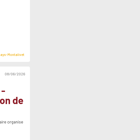
ays-Montalivet
08/06/2026
 -
ion de
aire organise