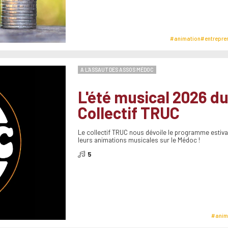
#animation
#entrepre
A L'ASSAUT DES ASSOS MÉDOC
L'été musical 2026 d
Collectif TRUC
Le collectif TRUC nous dévoile le programme estiva
leurs animations musicales sur le Médoc !
5
#anim