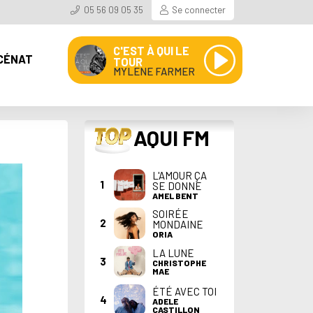
05 56 09 05 35
Se connecter
C'EST À QUI LE
CÉNAT
TOUR
MYLENE FARMER
TOP
AQUI FM
L'AMOUR ÇA
1
SE DONNE
AMEL BENT
SOIRÉE
2
MONDAINE
ORIA
LA LUNE
3
CHRISTOPHE
MAE
ÉTÉ AVEC TOI
4
ADELE
CASTILLON