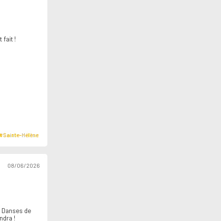
 fait !
#Sainte-Hélène
08/06/2026
é Danses de
ndra !