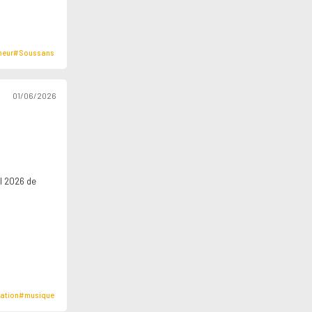
neur
#Soussans
01/06/2026
u
l 2026 de
ation
#musique