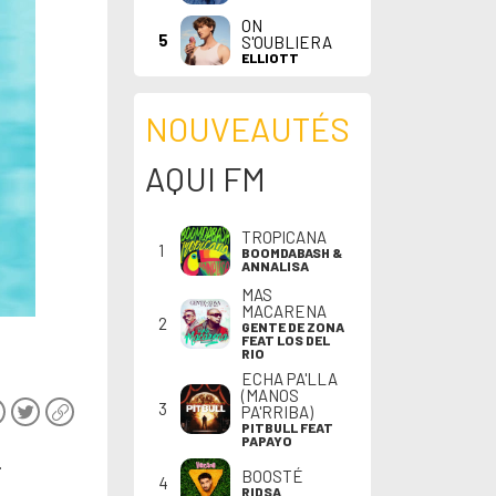
ON
5
S'OUBLIERA
ELLIOTT
NOUVEAUTÉS
AQUI FM
TROPICANA
1
BOOMDABASH &
ANNALISA
MAS
MACARENA
2
GENTE DE ZONA
FEAT LOS DEL
RIO
ECHA PA'LLA
(MANOS
3
PA'RRIBA)
PITBULL FEAT
PAPAYO
.
BOOSTÉ
4
RIDSA