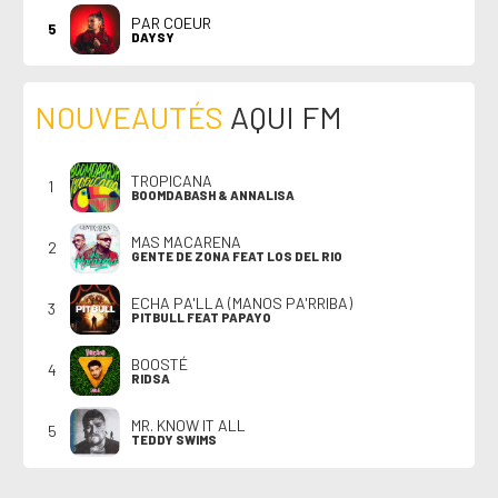
PAR COEUR
5
DAYSY
NOUVEAUTÉS
AQUI FM
TROPICANA
1
BOOMDABASH & ANNALISA
MAS MACARENA
2
GENTE DE ZONA FEAT LOS DEL RIO
ECHA PA'LLA (MANOS PA'RRIBA)
3
PITBULL FEAT PAPAYO
BOOSTÉ
4
RIDSA
MR. KNOW IT ALL
5
TEDDY SWIMS