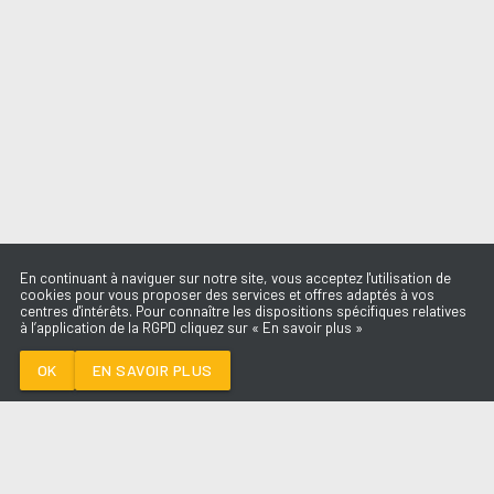
En continuant à naviguer sur notre site, vous acceptez l'utilisation de
cookies pour vous proposer des services et offres adaptés à vos
centres d'intérêts. Pour connaître les dispositions spécifiques relatives
à l’application de la RGPD cliquez sur « En savoir plus »
SOLEIL
GIMS
OK
EN SAVOIR PLUS
Médoc
SOLEIL
-
GIMS