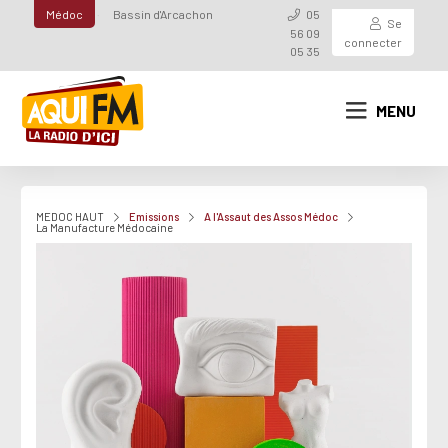
Médoc
Bassin d'Arcachon
05
Se
56 09
connecter
05 35
MENU
MEDOC HAUT
Emissions
A l'Assaut des Assos Médoc
La Manufacture Médocaine